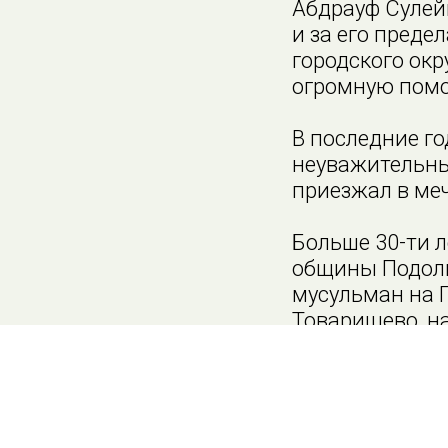
Абдрауф Сулей
и за его пред
городского окр
огромную пом
В последние го
неуважительны
приезжал в ме
Больше 30-ти 
общины Подоль
мусульман на 
Товарищево, на
захоронения. Н
Пусть Абдрауф
все просим у А