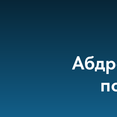
Абдр
п