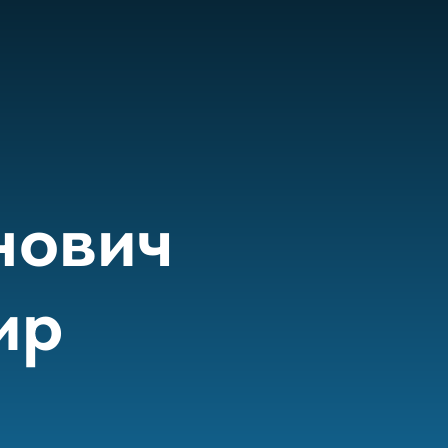
нович
ир