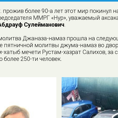
г. прожив более 90-а лет этот мир покинул 
председателя ММРГ «Нур», уважаемый аксак
Абдрауф Сулейманович
.
молитва Джаназа-намаз прошла на следую
ле пятничной молитвы джума-намаз во двор
-хатыб мечети Рустам-хазрат Салихов, за 
о более 250-ти человек.