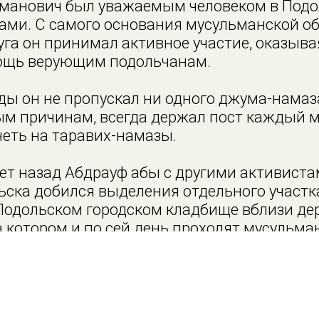
манович был уважаемым человеком в Подо
елами. С самого основания мусульманской 
уга он принимал активное участие, оказыв
ощь верующим подольчанам.
ды он не пропускал ни одного джума-намаз
м причинам, всегда держал пост каждый м
четь на таравих-намазы.
лет назад Абдрауф абы с другими активиста
ска добился выделения отдельного участк
Подольском городском кладбище вблизи де
 котором и по сей день проходят мусульма
а этом же кладбище он и был похоронен.
 Сулейманович будет для нас прекрасным 
ллаха, чтобы Он проявил милосердие к Свое