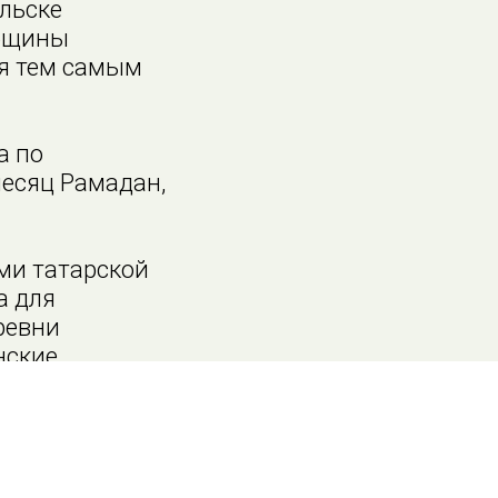
льске
общины
ая тем самым
а по
есяц Рамадан,
ми татарской
а для
ревни
нские
примером. Мы
му рабу,