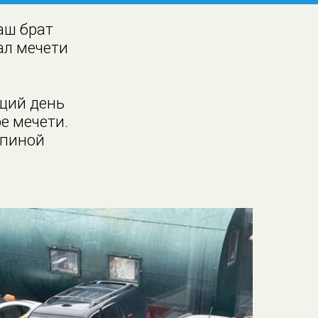
наш брат
ал мечети
щий день
е мечети.
спиной