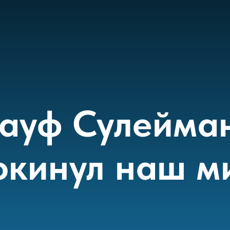
ауф Сулейма
окинул наш м